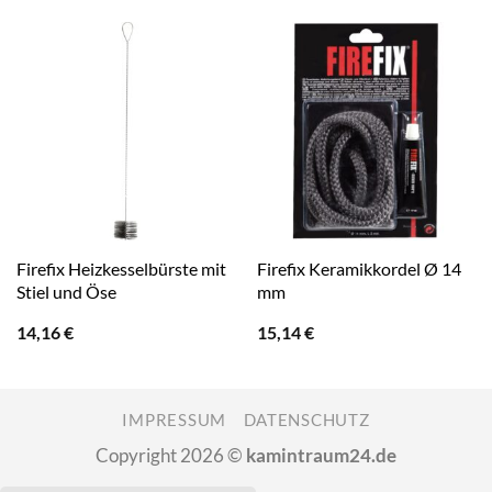
Firefix Heizkesselbürste mit
Firefix Keramikkordel Ø 14
Stiel und Öse
mm
14,16
€
15,14
€
IMPRESSUM
DATENSCHUTZ
Copyright 2026 ©
kamintraum24.de