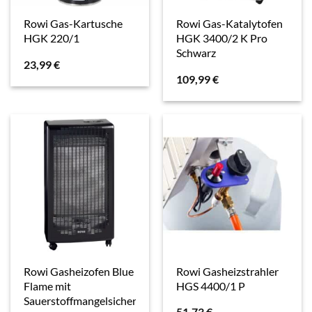
Rowi Gas-Kartusche
Rowi Gas-Katalytofen
HGK 220/1
HGK 3400/2 K Pro
Schwarz
23,99
€
109,99
€
Rowi Gasheizofen Blue
Rowi Gasheizstrahler
Flame mit
HGS 4400/1 P
Sauerstoffmangelsicherung
51,73
€