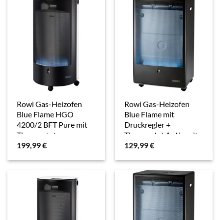
Rowi Gas-Heizofen
Rowi Gas-Heizofen
Blue Flame HGO
Blue Flame mit
4200/2 BFT Pure mit
Druckregler +
Thermostat
Thermostat Anthrazit
199,99
€
129,99
€
4,2 kW EEK:A