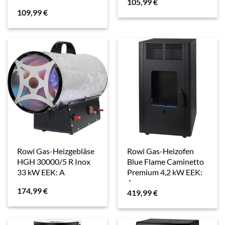
105,99
€
109,99
€
Rowi Gas-Heizgebläse
Rowi Gas-Heizofen
HGH 30000/5 R Inox
Blue Flame Caminetto
33 kW EEK: A
Premium 4,2 kW EEK:
A
174,99
€
419,99
€