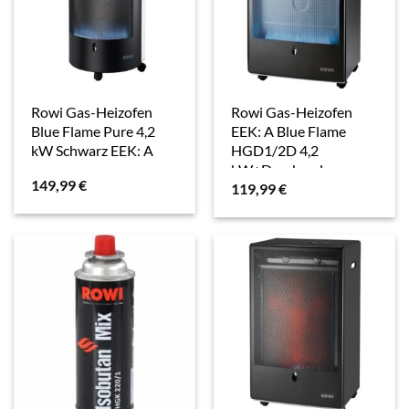
Rowi Gas-Heizofen
Rowi Gas-Heizofen
Blue Flame Pure 4,2
EEK: A Blue Flame
kW Schwarz EEK: A
HGD1/2D 4,2
kW+Druckregler
149,99
€
119,99
€
Schwarz