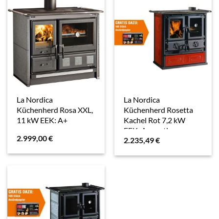
La Nordica
La Nordica
Küchenherd Rosa XXL,
Küchenherd Rosetta
11 kW EEK: A+
Kachel Rot 7,2 kW
EEK: A+ gratis
2.999,00
€
2.235,49
€
Anzündpapier