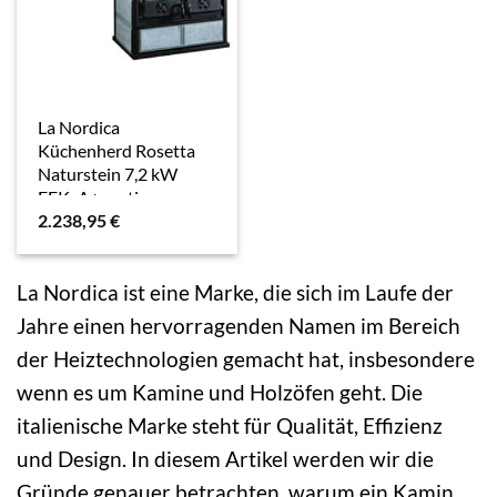
La Nordica
Küchenherd Rosetta
Naturstein 7,2 kW
EEK: A+ gratis
2.238,95
€
Anzündpapier
La Nordica ist eine Marke, die sich im Laufe der
Jahre einen hervorragenden Namen im Bereich
der Heiztechnologien gemacht hat, insbesondere
wenn es um Kamine und Holzöfen geht. Die
italienische Marke steht für Qualität, Effizienz
und Design. In diesem Artikel werden wir die
Gründe genauer betrachten, warum ein Kamin