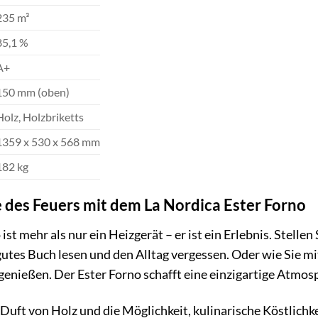
235 m³
85,1 %
A+
150 mm (oben)
Holz, Holzbriketts
1359 x 530 x 568 mm
182 kg
e des Feuers mit dem La Nordica Ester Forno
ist mehr als nur ein Heizgerät – er ist ein Erlebnis. Stelle
utes Buch lesen und den Alltag vergessen. Oder wie Sie m
enießen. Der Ester Forno schafft eine einzigartige Atmosp
uft von Holz und die Möglichkeit, kulinarische Köstlichkei