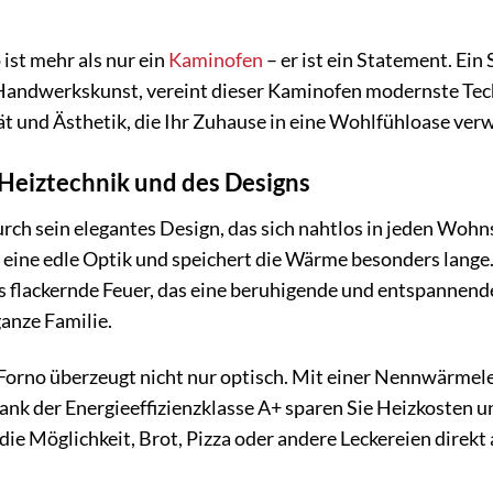
ist mehr als nur ein
Kaminofen
– er ist ein Statement. Ein
r Handwerkskunst, vereint dieser Kaminofen modernste Tec
t und Ästhetik, die Ihr Zuhause in eine Wohlfühloase ver
Heiztechnik und des Designs
urch sein elegantes Design, das sich nahtlos in jeden Wohn
eine edle Optik und speichert die Wärme besonders lange.
das flackernde Feuer, das eine beruhigende und entspanne
ganze Familie.
Forno überzeugt nicht nur optisch. Mit einer Nennwärmele
Dank der Energieeffizienzklasse A+ sparen Sie Heizkosten u
ie Möglichkeit, Brot, Pizza oder andere Leckereien direkt 
.