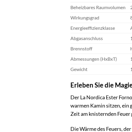
Beheizbares Raumvolumen
Wirkungsgrad
Energieeffizienzklasse
Abgasanschluss
Brennstoff
Abmessungen (HxBxT)
Gewicht
Erleben Sie die Magi
Der La Nordica Ester Forno 
warmen Kamin sitzen, ein g
Zeit am knisternden Feuer g
Die Wärme des Feuers, der D