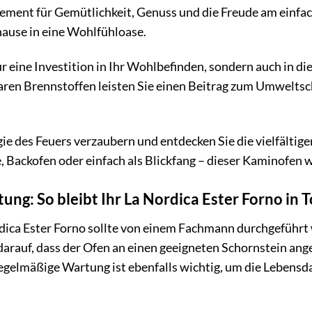
tatement für Gemütlichkeit, Genuss und die Freude am einfa
hause in eine Wohlfühloase.
ur eine Investition in Ihr Wohlbefinden, sondern auch in di
en Brennstoffen leisten Sie einen Beitrag zum Umweltschu
ie des Feuers verzaubern und entdecken Sie die vielfältig
, Backofen oder einfach als Blickfang – dieser Kaminofen w
tung: So bleibt Ihr La Nordica Ester Forno in
rdica Ester Forno sollte von einem Fachmann durchgeführt 
 darauf, dass der Ofen an einen geeigneten Schornstein 
egelmäßige Wartung ist ebenfalls wichtig, um die Lebensd