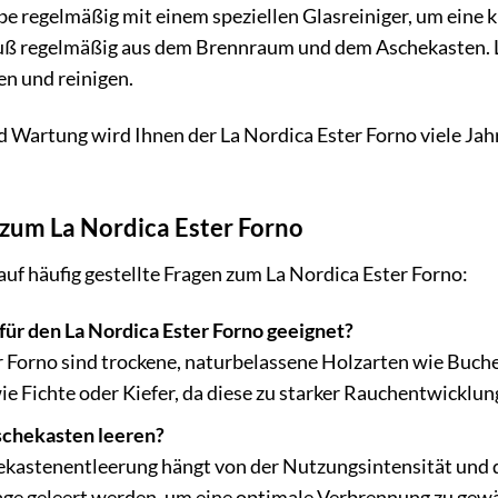
ibe regelmäßig mit einem speziellen Glasreiniger, um eine 
uß regelmäßig aus dem Brennraum und dem Aschekasten. La
n und reinigen.
nd Wartung wird Ihnen der La Nordica Ester Forno viele J
 zum La Nordica Ester Forno
auf häufig gestellte Fragen zum La Nordica Ester Forno:
für den La Nordica Ester Forno geeignet?
r Forno sind trockene, naturbelassene Holzarten wie Buche
wie Fichte oder Kiefer, da diese zu starker Rauchentwickl
schekasten leeren?
ekastenentleerung hängt von der Nutzungsintensität und de
age geleert werden, um eine optimale Verbrennung zu gewä