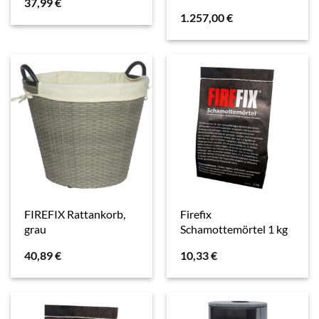
37,99
€
1.257,00
€
FIREFIX Rattankorb,
Firefix
grau
Schamottemörtel 1 kg
40,89
€
10,33
€