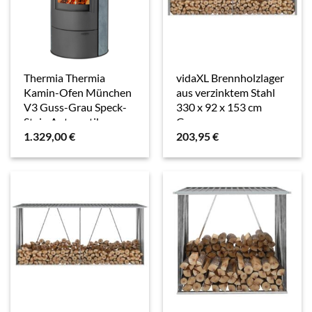
Thermia Thermia
vidaXL Brennholzlager
Kamin-Ofen München
aus verzinktem Stahl
V3 Guss-Grau Speck-
330 x 92 x 153 cm
Stein Automatik
Grau
1.329,00
€
203,95
€