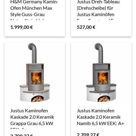
H&M Germany Kamin-
Justus Dreh-Tableau
Ofen München Max
(Drehscheibe) für
Style Guss-Grau
Justus Kaminöfen
Natur-Stein Holz
Faro, Faro+ und Faro
1.999,00
€
527,00
€
Top
Justus Kaminofen
Justus Kaminofen
Kaskade 2.0 Keramik
Kaskade 2.0 Keramik
Grappa Grau 6,5 kW
Namib 6,5 kW EEK: A+
EEK: A+
2.709,27
€
2.709,27
€