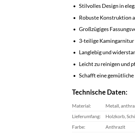
Stilvolles Design in el
Robuste Konstruktion 
Großzügiges Fassungsv
3-teilige Kamingarnitur
Langlebig und widersta
Leicht zu reinigen und p
Schafft eine gemütlich
Technische Daten:
Material:
Metall, anthra
Lieferumfang:
Holzkorb, Sch
Farbe:
Anthrazit