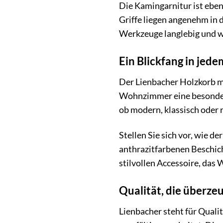
Die Kamingarnitur ist ebe
Griffe liegen angenehm in
Werkzeuge langlebig und 
Ein Blickfang in je
Der Lienbacher Holzkorb mi
Wohnzimmer eine besondere 
ob modern, klassisch oder r
Stellen Sie sich vor, wie d
anthrazitfarbenen Beschic
stilvollen Accessoire, das
Qualität, die überze
Lienbacher steht für Quali