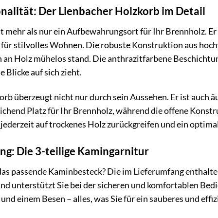
onalität: Der Lienbacher Holzkorb im Detail
t mehr als nur ein Aufbewahrungsort für Ihr Brennholz. Er 
für stilvolles Wohnen. Die robuste Konstruktion aus hoch
an Holz mühelos stand. Die anthrazitfarbene Beschichtung
e Blicke auf sich zieht.
rb überzeugt nicht nur durch sein Aussehen. Er ist auch 
hend Platz für Ihr Brennholz, während die offene Konstru
e jederzeit auf trockenes Holz zurückgreifen und ein optim
ng: Die 3-teilige Kamingarnitur
as passende Kaminbesteck? Die im Lieferumfang enthaltene
d unterstützt Sie bei der sicheren und komfortablen Bed
 und einem Besen – alles, was Sie für ein sauberes und eff