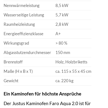
Nennwärmeleistung
8,5 kW
Wasserseitige Leistung
5,7 kW
Raumheizleistung
2,8 kW
Energieeffizienzklasse
A+
Wirkungsgrad
> 80 %
Abgasstutzendurchmesser
150 mm
Brennstoff
Holz, Holzbriketts
Maße (H x B x T)
ca. 115 x 55 x 45 cm
Gewicht
ca. 220 kg
Ein Kaminofen für höchste Ansprüche
Der Justus Kaminofen Faro Aqua 2.0 ist für