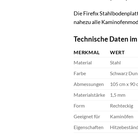
Die Firefix Stahlbodenplat
nahezu alle Kaminofenmode
Technische Daten im
MERKMAL
WERT
Material
Stahl
Farbe
Schwarz Dun
Abmessungen
105 cm x 90 
Materialstärke
1,5 mm
Form
Rechteckig
Geeignet für
Kaminöfen
Eigenschaften
Hitzebeständi