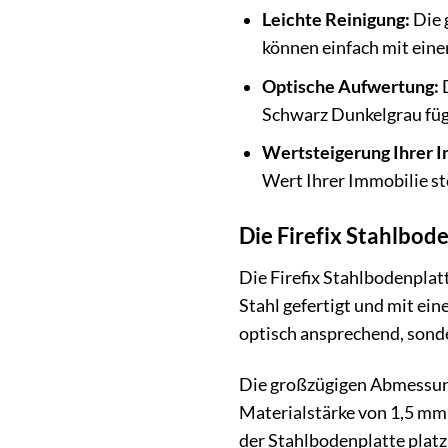
Leichte Reinigung:
Die 
können einfach mit ein
Optische Aufwertung:
D
Schwarz Dunkelgrau fügt
Wertsteigerung Ihrer I
Wert Ihrer Immobilie st
Die Firefix Stahlbod
Die Firefix Stahlbodenplat
Stahl gefertigt und mit ei
optisch ansprechend, sonder
Die großzügigen Abmessung
Materialstärke von 1,5 mm 
der Stahlbodenplatte platz